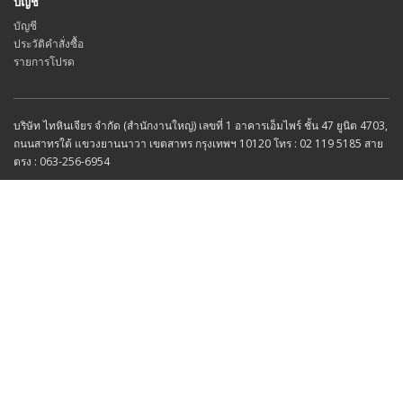
บัญชี
บัญชี
ประวัติคำสั่งซื้อ
รายการโปรด
บริษัท ไทหินเจียร จำกัด (สำนักงานใหญ่) เลขที่ 1 อาคารเอ็มไพร์ ชั้น 47 ยูนิต 4703,
ถนนสาทรใต้ แขวงยานนาวา เขตสาทร กรุงเทพฯ 10120 โทร : 02 119 5185 สาย
ตรง : 063-256-6954