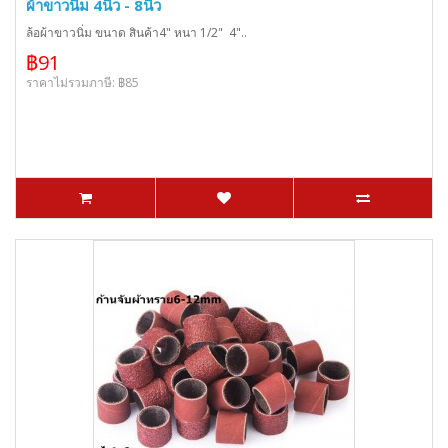
ผ้าขาวนิ่ม 4นิ้ว - 8นิ้ว
ล้อผ้าขาวนิ่ม ขนาด สินค้า4" หนา 1/2" 4"..
฿91
ราคาไม่รวมภาษี: ฿85