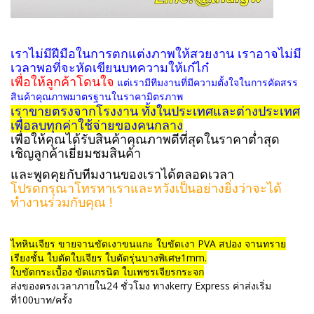
เราไม่มีฝีมือในการตกแต่งภาพให้สวยงาน เราอาจไม่มี
เวลาพอที่จะหัดเขียนบทความให้เก๋ไก๋
เพื่อให้ลูกค้าโดนใจ
แต่เรามีทีมงานที่มีความตั้งใจในการคัดสรร
สินค้าคุณภาพมาตรฐานในราคามิตรภาพ
เราขายตรงจากโรงงาน ทั้งในประเทศและต่างประเทศ
เพื่อลบทุกค่าใช้จ่ายของคนกลาง
เพื่อให้คุณได้รับสินค้าคุณภาพดีที่สุดในราคาต่ำสุด
เชิญลูกค้าเยี่ยมชมสินค้า
และพูดคุยกับทีมงานของเราได้ตลอดเวลา
โปรดกรุณาโทรหาเราและหวังเป็นอย่างยิ่งว่าจะได้
ทำงานร่วมกับคุณ !
ไทหินเจียร ขายจานขัดเงาขนแกะ ใบขัดเงา PVA สปอง จานทราย
เรียงชั้น ใบตัดใบเจียร ใบตัดรุ่นบางพิเศษ1mm.
ใบขัดกระเบื้อง ขัดแกรนิต ใบเพชรเจียรกระจก
ส่งของตรงเวลาภายใน24 ชั่วโมง ทางkerry Express ค่าส่งเริ่ม
ที่100บาท/ครั้ง