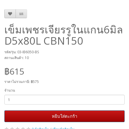
เข็มเพชรเจียรรูในแกน6มิล
D5x80L CBN150
รหัส/รุ่น: 03-IB6050-BS
สถานะสินค้า: 10
฿615
ราคาไม่รวมภาษี:
฿575
จำนวน
หยิบใส่ตะกร้า