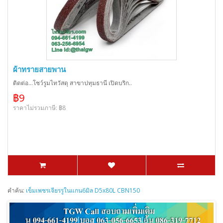
ผ้าทรายสายพาน
ติดต่อ...โชว์รูมไทวัสดุ สาขาปทุมธานี เปิดบริก..
฿9
ราคาไม่รวมภาษี: ฿8
คำค้น:
เข็มเพชรเจียรรูในแกน6มิล D5x80L CBN150