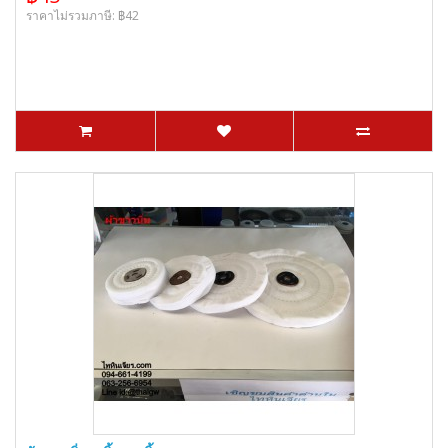
ราคาไม่รวมภาษี: ฿42