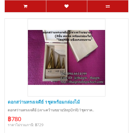
ดอกสว่านทรงเจดีย์ 1ชุดพร้อมกล่องไม้
ดอกสว่านทรงเจดีย์ (เจาะคว้านขยายStepDrill) 1ชุดราค..
฿780
ราคาไม่รวมภาษี: ฿729