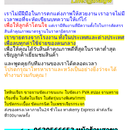
เราไม่มีฝีมือในการตกแต่งภาพให้สวยงาน เราอาจไม่มี
เวลาพอที่จะหัดเขียนบทความให้เก๋ไก๋
เพื่อให้ลูกค้าโดนใจ
แต่เรามีทีมงานที่มีความตั้งใจในการคัดสรร
สินค้าคุณภาพมาตรฐานในราคามิตรภาพ
เราขายตรงจากโรงงาน ทั้งในประเทศและต่างประเทศ
เพื่อลบทุกค่าใช้จ่ายของคนกลาง
เพื่อให้คุณได้รับสินค้าคุณภาพดีที่สุดในราคาต่ำสุด
เชิญลูกค้าเยี่ยมชมสินค้า
และพูดคุยกับทีมงานของเราได้ตลอดเวลา
โปรดกรุณาโทรหาเราและหวังเป็นอย่างยิ่งว่าจะได้
ทำงานร่วมกับคุณ !
ไทหินเจียร ขายจานขัดเงาขนแกะ ใบขัดเงา PVA สปอง จานทราย
เรียงชั้น ใบตัดใบเจียร ใบตัดรุ่นบางพิเศษ1mm.
ใบขัดกระเบื้อง ขัดแกรนิต ใบเพชรเจียรกระจก
ส่งของตรงเวลาภายใน24 ชั่วโมง ทางkerry Express ค่าส่งเริ่ม
ที่100บาท/ครั้ง
0630566653 หน้าร้านสาขา