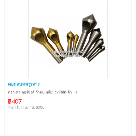
ดอกลบคมรูเจาะ
ดอกเคาเตอร์ซิงค์ ก้าน6เหลี่ยมระหัสสินค้า : 1..
฿407
ราคาไม่รวมภาษี: ฿380