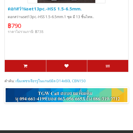
ดอกสว่านset13pc.-HSS 1.5-6.5mm.
ดอกสว่านset13pc.-HSS 1.5-6.5mm.1 ชุด มี 13 ชิ้นไทห..
฿790
ราคาไม่รวมภาษี: ฿738
คำค้น:
เข็มเพชรเจียรรูในแกน6มิล D14x80L CBN150