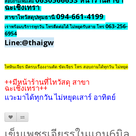
สอบถามเพิ่มเติม
ฉะเชิงเทรา
094-661-4199
สาขาไทวัสดุปทุมธานี
063-256-
เราพร้อมบริการทุกวัน โทรตืดต่อได้ ไม่หยุดรับสาย โทร
6954
Line:@thaigw
ไทหินเจียร มีครบเรื่องงานตัด ขัดเจียร โทร สอบถามได้ทุกวัน ไม่หยุด
++มีหน้าร้านที่ไทวัสดุ สาขา
ฉะเชิงเทรา++
แวะมาได้ทุกวัน ไม่หยุดเสาร์ อาทิตย์
เข็มเพชรเจียรรูในแกน6มิล