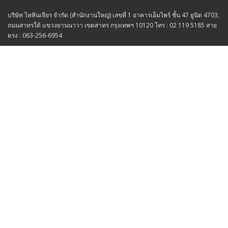
บริษัท ไทหินเจียร จำกัด (สำนักงานใหญ่) เลขที่ 1 อาคารเอ็มไพร์ ชั้น 47 ยูนิต 4703,
ถนนสาทรใต้ แขวงยานนาวา เขตสาทร กรุงเทพฯ 10120 โทร : 02 119 5185 สาย
ตรง : 063-256-6954