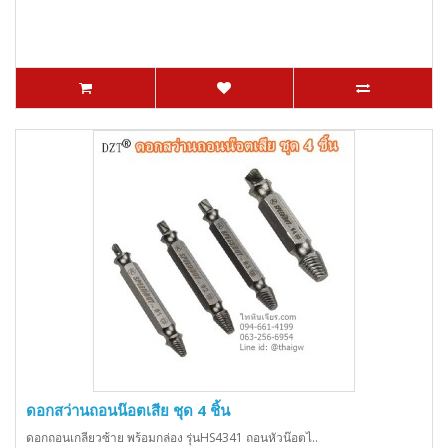
ดอกสว่านถอนน๊อตเสีย ชุด 4 ชิ้น
ดอกถอนเกลียวซ้าย พร้อมกล่อง รุ่นHS4341 ถอนหัวน๊อตไ..