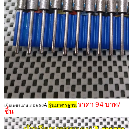
ราคา 94 บาท/
A
รุ่นมาตรฐาน
เข็มเพชรแกน 3 มิล 80
ชิ้น