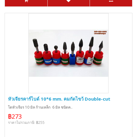
หัวเจียรคาร์ไบด์ 10*6 mm. คมกัดไขว้ Double-cut
โตหัวเจียร 10 มิล ก้านเหล็ก 6 มิล ชนิดค..
฿273
ราคาไม่รวมภาษี: ฿255