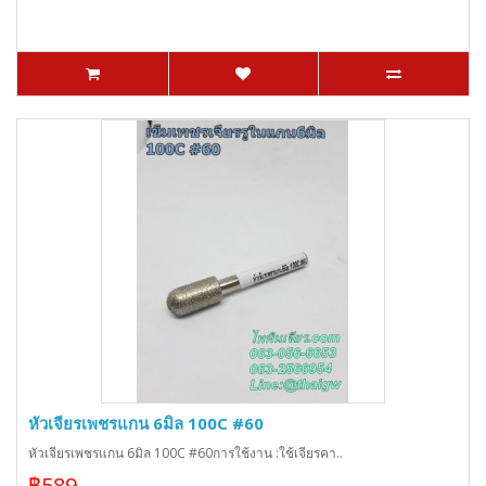
หัวเจียรเพชรแกน 6มิล 100C #60
หัวเจียรเพชรแกน 6มิล 100C #60การใช้งาน :ใช้เจียรคา..
฿589