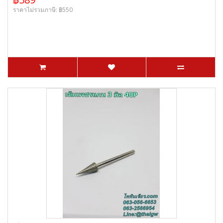
ราคาไม่รวมภาษี: ฿550