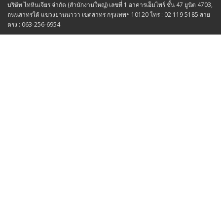
บริษัท ไทหินเจียร จำกัด (สำนักงานใหญ่) เลขที่ 1 อาคารเอ็มไพร์ ชั้น 47 ยูนิต 4703,
ถนนสาทรใต้ แขวงยานนาวา เขตสาทร กรุงเทพฯ 10120 โทร : 02 119 5185 สาย
ตรง : 063-256-6954