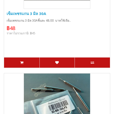
เข็มเพชรแกน 3 มิล 30A
เข็มเพชรแกน 3 มิล 30Aชิ้นละ 48.00 บาทใช้เจีย..
฿48
ราคาไม่รวมภาษี: ฿45