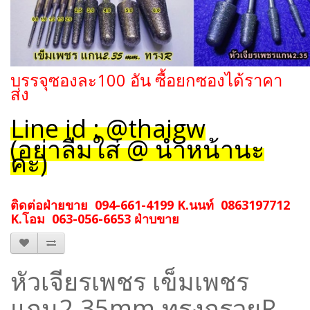
บรรจุซองละ100 อัน ซื้อยกซองได้ราคา
ส่ง
Line id : @thaigw
(อย่าลืมใส่ @ นำหน้านะ
คะ)
ติดต่อฝ่ายขาย 094-661-4199 K.นนท์ 0863197712
K.โอม 063-056-6653 ฝ่าบขาย
หัวเจียรเพชร เข็มเพชร
แกน2.35mm.ทรงกรวยR