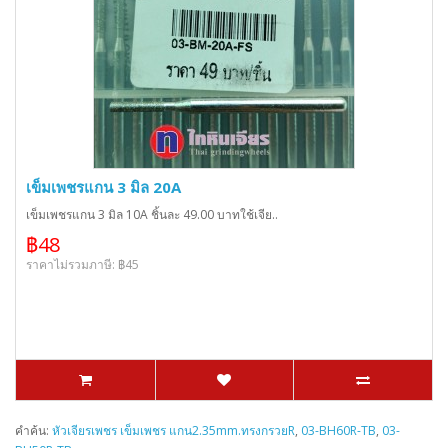
เข็มเพชรแกน 3 มิล 20A
เข็มเพชรแกน 3 มิล 10A ชิ้นละ 49.00 บาทใช้เจีย..
฿48
ราคาไม่รวมภาษี: ฿45
คำค้น:
หัวเจียรเพชร เข็มเพชร แกน2.35mm.ทรงกรวยR
,
03-BH60R-TB
,
03-