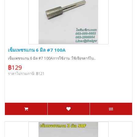
เข็มเพชรแกน 6 มิล #7 100A
เข็มเพชรแกน 6 มิล #7 100Aการใช้งาน :ใช้เจียรคาร์ไบ..
฿129
ราคาไม่รวมภาษี: ฿121