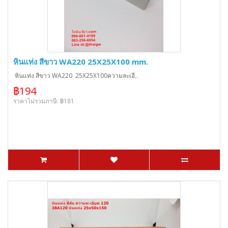
หินแท่ง สีขาว WA220 25X25X100 mm.
หินแท่ง สีขาว WA220 25X25X100ความละเอี..
฿194
ราคาไม่รวมภาษี: ฿181