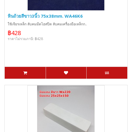
หินถ้วยสีขาว3นิ้ว 75x38mm. WA46K6
ใช้เจียรเหล็ก ลับคมมีดไฮสปีด ลับคมเครื่องมือเหล็กก..
฿428
ราคาไม่รวมภาษี: ฿428