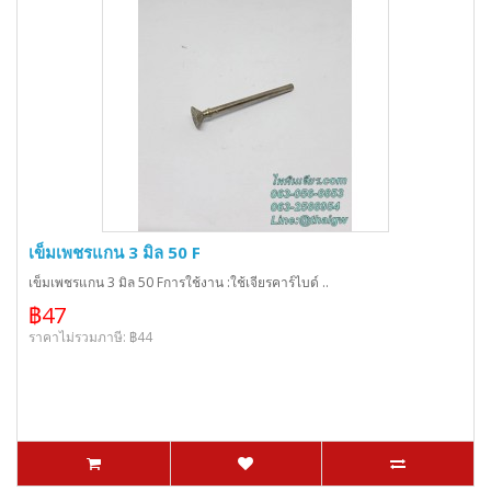
เข็มเพชรแกน 3 มิล 50 F
เข็มเพชรแกน 3 มิล 50 Fการใช้งาน :ใช้เจียรคาร์ไบด์ ..
฿47
ราคาไม่รวมภาษี: ฿44