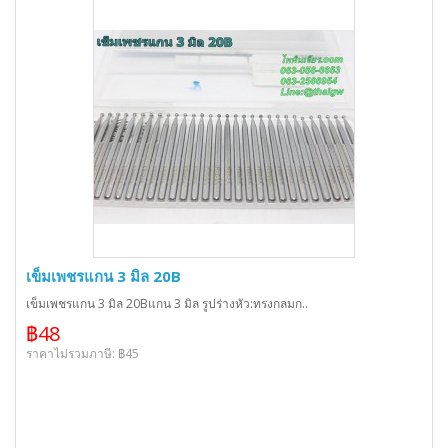
เข็มเพชรแกน 3 มิล 20B
เข็มเพชรแกน 3 มิล 20Bแกน 3 มิล รูปร่างหัว:ทรงกลมก..
฿48
ราคาไม่รวมภาษี: ฿45