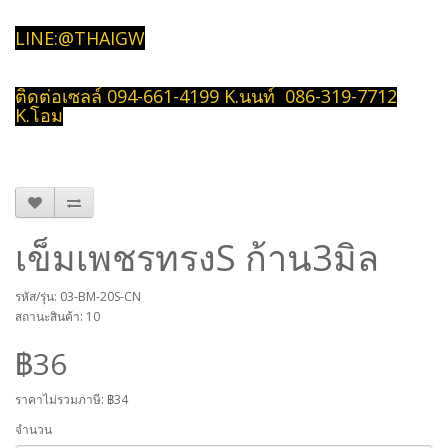
LINE:@THAIGW
ติดต่อเซลล์ 094-661-4199 K.นนท์ 086-319-7712
K.โอม
เข็มเพชรทรงS ก้าน3มิล
รหัส/รุ่น: 03-BM-20S-CN
สถานะสินค้า: 10
฿36
ราคาไม่รวมภาษี:
฿34
จำนวน