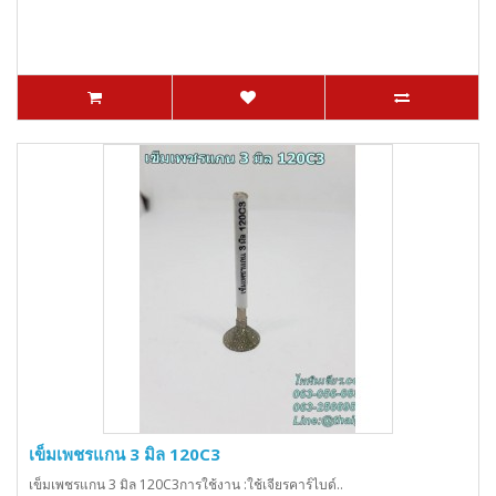
เข็มเพชรแกน 3 มิล 120C3
เข็มเพชรแกน 3 มิล 120C3การใช้งาน :ใช้เจียรคาร์ไบด์..