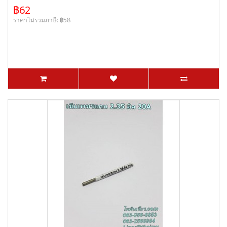
฿62
ราคาไม่รวมภาษี: ฿58