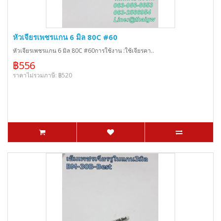
หัวเจียรเพชรแกน 6 มิล 80C #60
หัวเจียรเพชรแกน 6 มิล 80C #60การใช้งาน :ใช้เจียรคา..
฿556
ราคาไม่รวมภาษี: ฿520