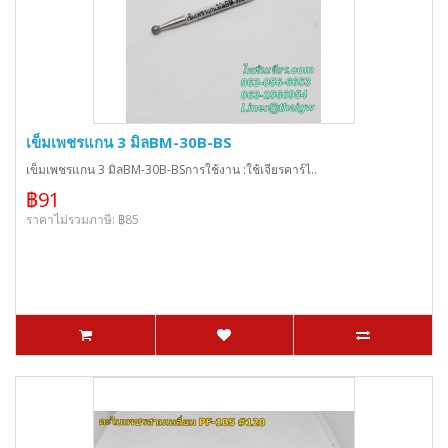
เข็มเพชรแกน 3 มิลBM-30B-BS
เข็มเพชรแกน 3 มิลBM-30B-BSการใช้งาน :ใช้เจียรคาร์ไ..
฿91
ราคาไม่รวมภาษี: ฿85