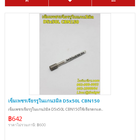
เข็มเพชรเจียรรูในแกน3มิล D5x50L CBN150
เข็มเพชรเจียรรูในแกน3มิล D5x50L CBN150ใช้เจียรตกแต..
฿642
ราคาไม่รวมภาษี: ฿600