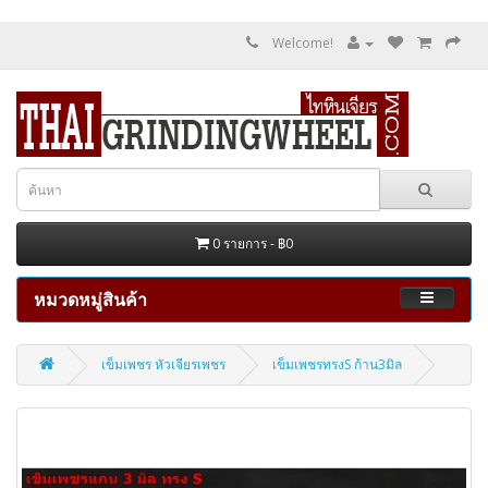
Welcome!
0 รายการ - ฿0
หมวดหมู่สินค้า
เข็มเพชร หัวเจียรเพชร
เข็มเพชรทรงS ก้าน3มิล