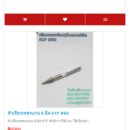
หัวเจียรเพชรแกน 6 มิล 61P #60
หัวเจียรเพชรแกน 6 มิล 61P #60การใช้งาน :ใช้เจียรคา..
฿589