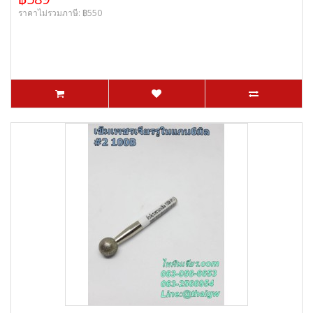
ราคาไม่รวมภาษี: ฿550