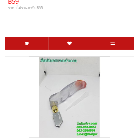
฿59
ราคาไม่รวมภาษี: ฿55