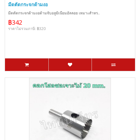
มีดตัดกระจกด้ามงอ
มีดตัดกระจกด้ามงอด้ามจับอลูมิเนียมอัลลอย เหมาะสำหร..
฿342
ราคาไม่รวมภาษี: ฿320