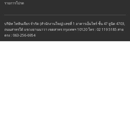
รายการโปรด
บริษัท ไทหินเจียร จำกัด (สำนักงานใหญ่) เลขที่ 1 อาคารเอ็มไพร์ ชั้น 47 ยูนิต 4703,
ถนนสาทรใต้ แขวงยานนาวา เขตสาทร กรุงเทพฯ 10120 โทร : 02 119 5185 สาย
ตรง : 063-256-6954