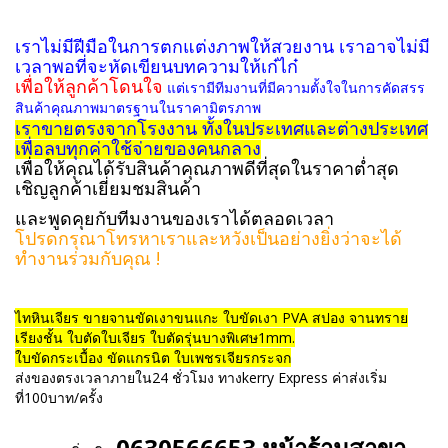
เราไม่มีฝีมือในการตกแต่งภาพให้สวยงาน เราอาจไม่มี
เวลาพอที่จะหัดเขียนบทความให้เก๋ไก๋
เพื่อให้ลูกค้าโดนใจ
แต่เรามีทีมงานที่มีความตั้งใจในการคัดสรร
สินค้าคุณภาพมาตรฐานในราคามิตรภาพ
เราขายตรงจากโรงงาน ทั้งในประเทศและต่างประเทศ
เพื่อลบทุกค่าใช้จ่ายของคนกลาง
เพื่อให้คุณได้รับสินค้าคุณภาพดีที่สุดในราคาต่ำสุด
เชิญลูกค้าเยี่ยมชมสินค้า
และพูดคุยกับทีมงานของเราได้ตลอดเวลา
โปรดกรุณาโทรหาเราและหวังเป็นอย่างยิ่งว่าจะได้
ทำงานร่วมกับคุณ !
ไทหินเจียร ขายจานขัดเงาขนแกะ ใบขัดเงา PVA สปอง จานทราย
เรียงชั้น ใบตัดใบเจียร ใบตัดรุ่นบางพิเศษ1mm.
ใบขัดกระเบื้อง ขัดแกรนิต ใบเพชรเจียรกระจก
ส่งของตรงเวลาภายใน24 ชั่วโมง ทางkerry Express ค่าส่งเริ่ม
ที่100บาท/ครั้ง
0630566653 หน้าร้านสาขา