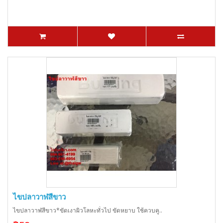
ไขปลาวาฬสีขาว
ไขปลาวาฬสีขาว*ขัดเงาผิวโลหะทั่วไป ขัดหยาบ ใช้ควบคู..