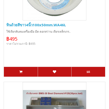
หินถ้วยสีขาว4นิ้ว100x50mm.WA46L
ใช้เจียรลับคมเครื่องมือ มีด ดอกสว่าน เจียรเหล็กเกร..
฿495
ราคาไม่รวมภาษี: ฿495