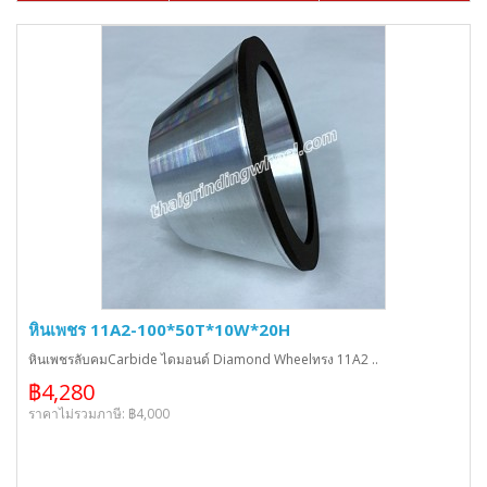
หินเพชร 11A2-100*50T*10W*20H
หินเพชรลับคมCarbide ไดมอนด์ Diamond Wheelทรง 11A2 ..
฿4,280
ราคาไม่รวมภาษี: ฿4,000