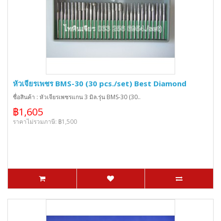
หัวเจียรเพชร BMS-30 (30 pcs./set) Best Diamond
ชื่อสินค้า : หัวเจียรเพชรแกน 3 มิล.รุ่น BMS-30 (30..
฿1,605
ราคาไม่รวมภาษี: ฿1,500