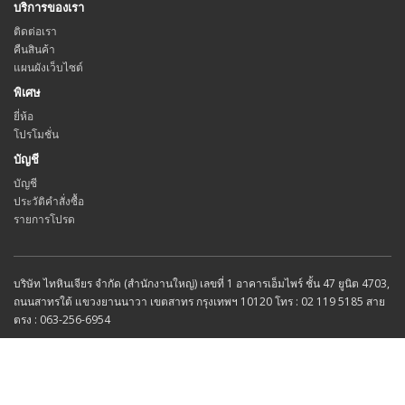
บริการของเรา
ติดต่อเรา
คืนสินค้า
แผนผังเว็บไซต์
พิเศษ
ยี่ห้อ
โปรโมชั่น
บัญชี
บัญชี
ประวัติคำสั่งซื้อ
รายการโปรด
บริษัท ไทหินเจียร จำกัด (สำนักงานใหญ่) เลขที่ 1 อาคารเอ็มไพร์ ชั้น 47 ยูนิต 4703,
ถนนสาทรใต้ แขวงยานนาวา เขตสาทร กรุงเทพฯ 10120 โทร : 02 119 5185 สาย
ตรง : 063-256-6954