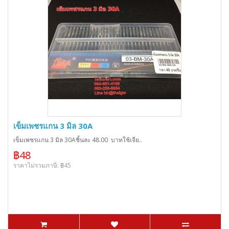
เข็มเพชรแกน 3 มิล 30A
เข็มเพชรแกน 3 มิล 30Aชิ้นละ 48.00 บาทใช้เจีย..
฿48
ราคาไม่รวมภาษี: ฿45