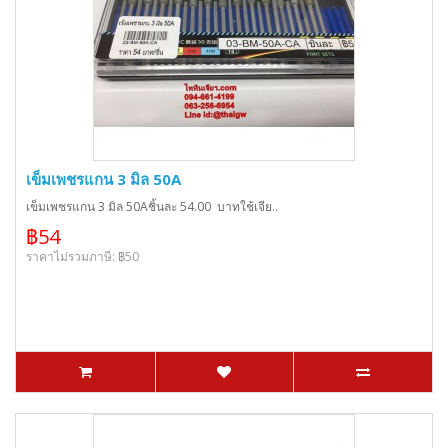
เข็มเพชรแกน 3 มิล 50A
เข็มเพชรแกน 3 มิล 50Aชิ้นละ 54.00 บาทใช้เจีย..
฿54
ราคาไม่รวมภาษี: ฿50