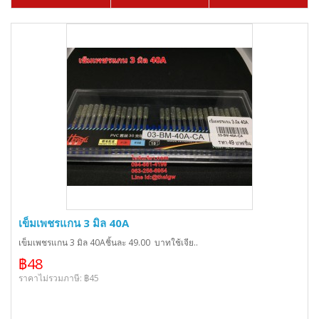
เข็มเพชรแกน 3 มิล 40A
เข็มเพชรแกน 3 มิล 40Aชิ้นละ 49.00 บาทใช้เจีย..
฿48
ราคาไม่รวมภาษี: ฿45