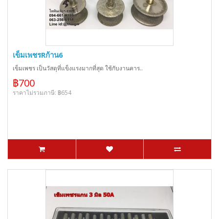
เข็มเพชรRก้าน6
เข็มเพชร เป็นวัสดุที่แข็งแรงมากที่สุด ใช้กับงานคาร..
฿700
ราคาไม่รวมภาษี: ฿654