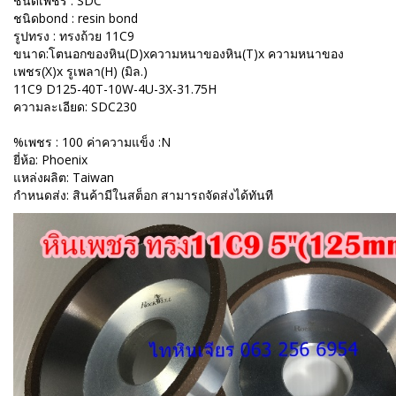
ชนิดเพชร : SDC
ชนิดbond : resin bond
รูปทรง : ทรงถ้วย 11C9
ขนาด:โตนอกของหิน(D)xความหนาของหิน(T)x ความหนาของ
เพชร(X)x รูเพลา(H) (มิล.)
11C9 D125-40T-10W-4U-3X-31.75H
ความละเอียด: SDC230
%เพชร : 100 ค่าความแข็ง :N
ยี่ห้อ: Phoenix
แหล่งผลิต: Taiwan
กำหนดส่ง: สินค้ามีในสต็อก สามารถจัดส่งได้ทันที