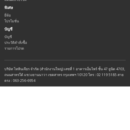
พิเศษ
ยี่ห้อ
โปรโมชั่น
บัญชี
บัญชี
ประวัติคำสั่งซื้อ
รายการโปรด
บริษัท ไทหินเจียร จำกัด (สำนักงานใหญ่) เลขที่ 1 อาคารเอ็มไพร์ ชั้น 47 ยูนิต 4703,
ถนนสาทรใต้ แขวงยานนาวา เขตสาทร กรุงเทพฯ 10120 โทร : 02 119 5185 สาย
ตรง : 063-256-6954