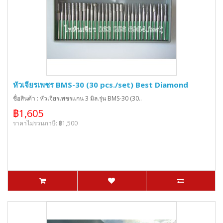
หัวเจียรเพชร BMS-30 (30 pcs./set) Best Diamond
ชื่อสินค้า : หัวเจียรเพชรแกน 3 มิล.รุ่น BMS-30 (30..
฿1,605
ราคาไม่รวมภาษี: ฿1,500