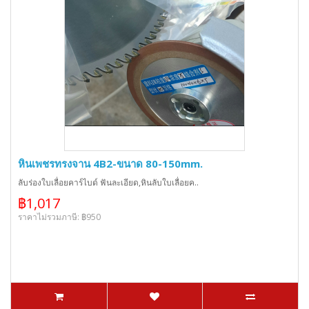
หินเพชรทรงจาน 4B2-ขนาด 80-150mm.
ลับร่องใบเลื่อยคาร์ไบด์ ฟันละเอียด,หินลับใบเลื่อยค..
฿1,017
ราคาไม่รวมภาษี: ฿950