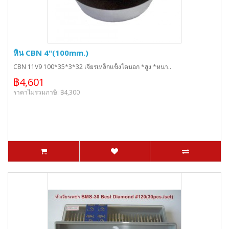
หิน CBN 4"(100mm.)
CBN 11V9 100*35*3*32 เจียรเหล็กแข็งโตนอก *สูง *หนา..
฿4,601
ราคาไม่รวมภาษี: ฿4,300