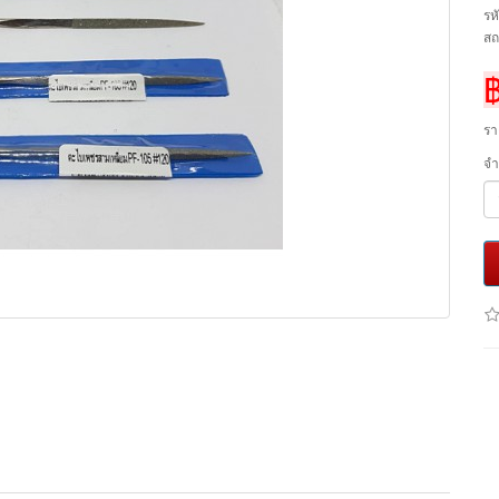
รห
สถ
รา
จ