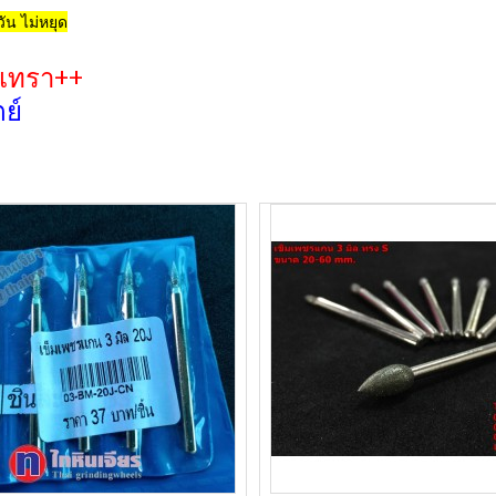
ัน ไม่หยุด
งเทรา++
ย์