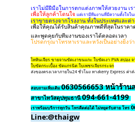
เราไม่มีฝีมือในการตกแต่งภาพให้สวยงาน เรา
เพื่อให้ลูกค้าโดนใจ
แต่เรามีทีมงานที่มีความตั้ง
เราขายตรงจากโรงงาน ทั้งในประเทศและต่าง
เพื่อให้คุณได้รับสินค้าคุณภาพดีที่สุดในราคาต
และพูดคุยกับทีมงานของเราได้ตลอดเวลา
โปรดกรุณาโทรหาเราและหวังเป็นอย่างยิ่งว่า
ไทหินเจียร ขายจานขัดเงาขนแกะ ใบขัดเงา PVA สปอง จาน
ใบขัดกระเบื้อง ขัดแกรนิต ใบเพชรเจียรกระจก
ส่งของตรงเวลาภายใน24 ชั่วโมง ทางkerry Express ค่าส่งเร
0630566653 หน้าร้าน
สอบถามเพิ่มเติม
094-661-4199
สาขาไทวัสดุปทุมธานี
0
เราพร้อมบริการทุกวัน โทรตืดต่อได้ ไม่หยุดรับสาย โทร
Line:@thaigw