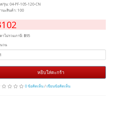
ัส/รุ่น: 04-PF-105-120-CN
านะสินค้า: 100
฿102
คาไม่รวมภาษี:
฿95
ำนวน
หยิบใส่ตะกร้า
0 ข้อคิดเห็น
/
เขียนข้อคิดเห็น