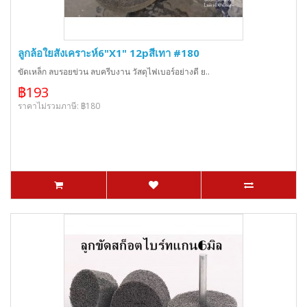
ลูกล้อใยสังเคราะห์6"X1" 12pสีเทา #180
ขัดเหล็ก ลบรอยข่วน ลบครีบงาน วัสดุไฟเบอร์อย่างดี ย..
฿193
ราคาไม่รวมภาษี: ฿180