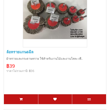
ล้อทรายแกน6มิล
ผ้าทรายและกระดาษทราย ใช้สำหรับงานไม้และงานโลหะ เพื..
฿39
ราคาไม่รวมภาษี: ฿36