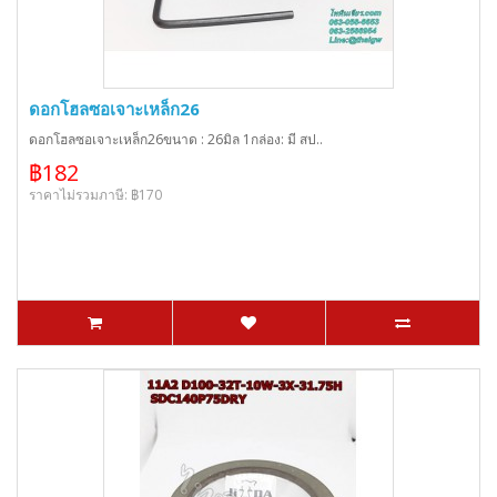
ดอกโฮลซอเจาะเหล็ก26
ดอกโฮลซอเจาะเหล็ก26ขนาด : 26มิล 1กล่อง: มี สป..
฿182
ราคาไม่รวมภาษี: ฿170