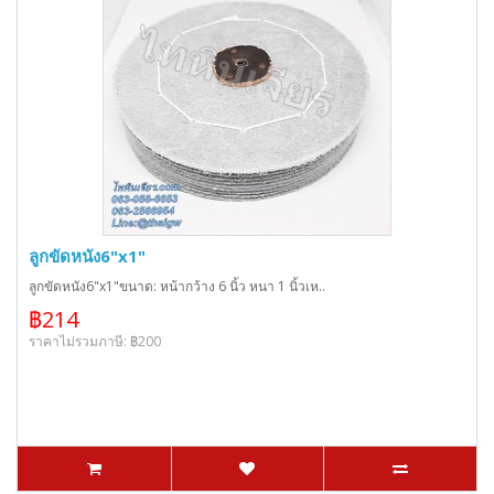
ลูกขัดหนัง6"x1"
ลูกขัดหนัง6"x1"ขนาด: หน้ากว้าง 6 นิ้ว หนา 1 นิ้วเห..
฿214
ราคาไม่รวมภาษี: ฿200