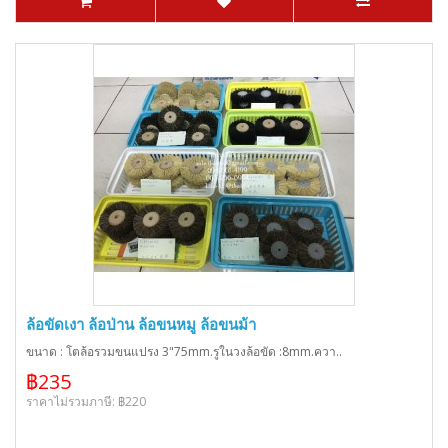
ล้อขัดเงา ล้อป่าน ล้อขนหมู ล้อขนม้า
ขนาด : โตล้อรวมขนแปรง 3"75mm.รูในวงล้อขัด :8mm.ควา..
฿235
ราคาไม่รวมภาษี: ฿220