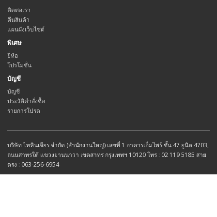
ติดต่อเรา
คืนสินค้า
แผนผังเว็บไซต์
พิเศษ
ยี่ห้อ
โปรโมชั่น
บัญชี
บัญชี
ประวัติคำสั่งซื้อ
รายการโปรด
บริษัท ไทหินเจียร จำกัด (สำนักงานใหญ่) เลขที่ 1 อาคารเอ็มไพร์ ชั้น 47 ยูนิต 4703,
ถนนสาทรใต้ แขวงยานนาวา เขตสาทร กรุงเทพฯ 10120 โทร : 02 119 5185 สาย
ตรง : 063-256-6954